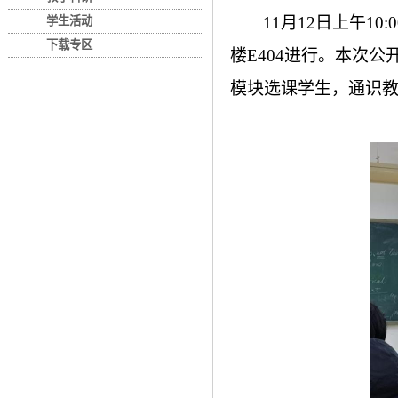
11
月
12
日上午
10:0
学生活动
下载专区
楼
E404
进行。本次公
模块选课
学生，
通识