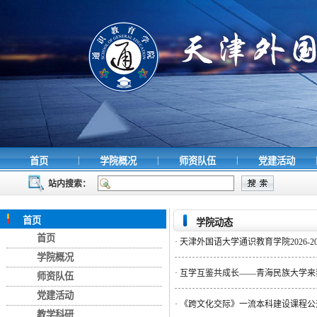
|
|
|
|
首页
学院概况
师资队伍
党建活动
站内搜索：
首页
学院动态
首页
·
天津外国语大学通识教育学院2026-
学院概况
·
互学互鉴共成长——青海民族大学来
师资队伍
党建活动
·
《跨文化交际》一流本科建设课程公
教学科研